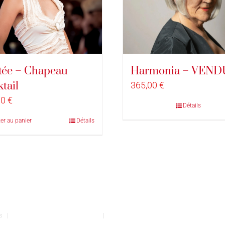
tée – Chapeau
Harmonia – VEND
tail
365,00
€
00
€
Détails
er au panier
Détails
vés |
Conditions générales de vente
|
Mentions légales