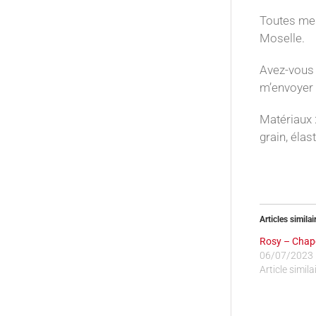
Toutes mes
Moselle.
Avez-vous 
m’envoyer 
Matériaux :
grain, élas
Articles similai
Rosy – Chap
06/07/2023
Article simila