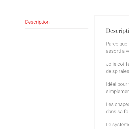
Description
Descript
Parce que 
assorti a v
Jolie coiff
de spirale
Idéal pour 
simplement
Les chapeau
dans sa for
Le système 