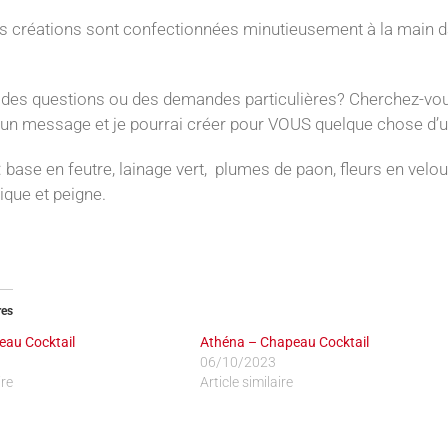
 créations sont confectionnées minutieusement à la main dan
des questions ou des demandes particulières? Cherchez-vou
un message et je pourrai créer pour VOUS quelque chose d’u
 base en feutre, lainage vert, plumes de paon, fleurs en velo
tique et peigne.
res
eau Cocktail
Athéna – Chapeau Cocktail
06/10/2023
ire
Article similaire