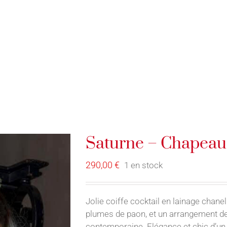
E-BOUTIQUE
SERVICES
FORMATION / ATELIER
Saturne – Chapeau 
290,00
€
1 en stock
Jolie coiffe cocktail en lainage chanel
plumes de paon, et un arrangement de
contemporaine. Elégance et chic d’un