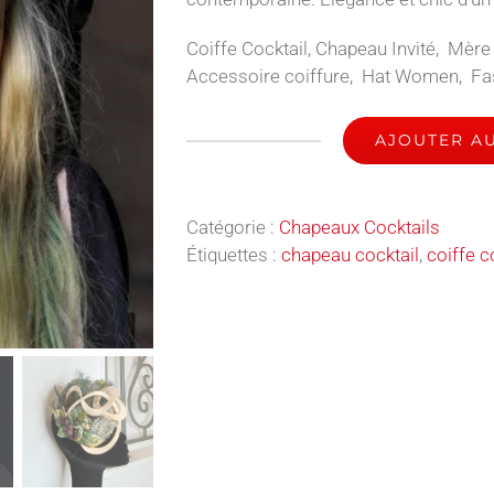
Coiffe Cocktail, Chapeau Invité, Mère
Accessoire coiffure, Hat Women, Fa
AJOUTER AU
quantité
de
Saturne
Catégorie :
Chapeaux Cocktails
-
Étiquettes :
chapeau cocktail
,
coiffe c
Chapeau
Cocktail