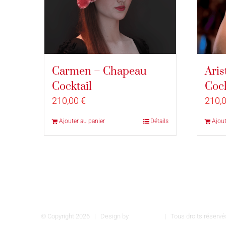
Carmen – Chapeau
Aris
Cocktail
Cock
210,00
€
210,
Ajouter au panier
Détails
Ajout
© Copyright
2026 | Design by
INSPIROM
| Tous droits réser