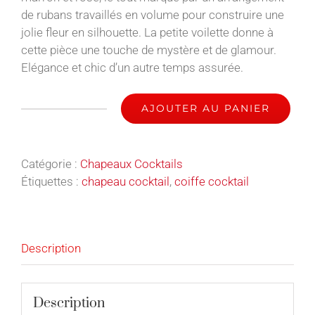
de rubans travaillés en volume pour construire une
jolie fleur en silhouette. La petite voilette donne à
cette pièce une touche de mystère et de glamour.
Elégance et chic d’un autre temps assurée.
AJOUTER AU PANIER
quantité
de
Rosy
Catégorie :
Chapeaux Cocktails
-
Étiquettes :
chapeau cocktail
,
coiffe cocktail
Chapeau
Cocktail
Description
Description