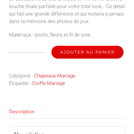
touche finale parfaite pour votre total look… Ce détail
qui fait une grande différence et qui restera à jamais
dans la mémoire des photos du jour.
Matériaux : pistils, fleurs et fil de soie.
AJOUTER AU PANIER
quantité
de
Clara
Catégorie :
Chapeaux Mariage
-
Étiquette :
Coiffe Mariage
Coiffe
Mariage
Description