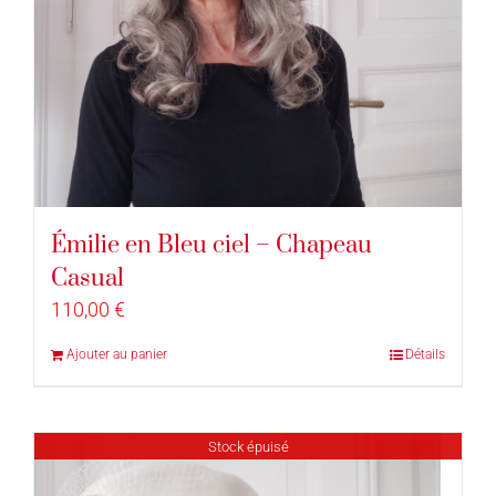
Émilie en Bleu ciel – Chapeau
Casual
110,00
€
Ajouter au panier
Détails
Stock épuisé