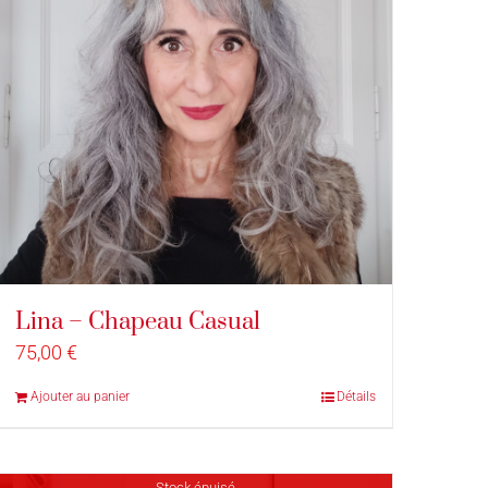
Lina – Chapeau Casual
75,00
€
Ajouter au panier
Détails
Stock épuisé