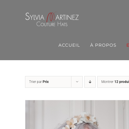
Passer
au
contenu
ACCUEIL
À PROPOS
Trier par
Prix
Montrer
12 produi