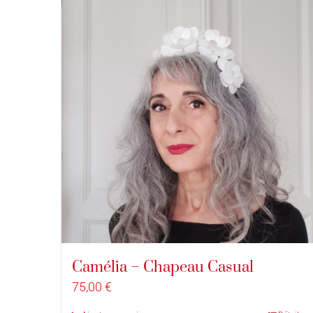
Camélia – Chapeau Casual
75,00
€