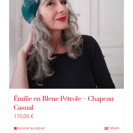
Émilie en Bleue Pétrole – Chapeau
Casual
110,00
€
Ajouter au panier
Détails