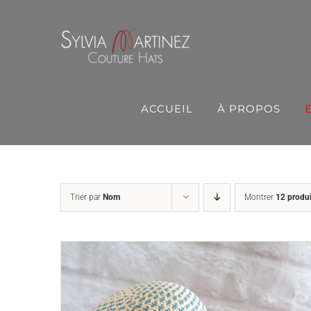
Passer
au
contenu
ACCUEIL
À PROPOS
Trier par
Nom
Montrer
12 produi