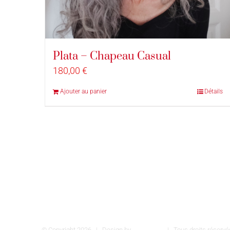
Plata – Chapeau Casual
180,00
€
Ajouter au panier
Détails
© Copyright
2026 | Design by
INSPIROM
| Tous droits réser