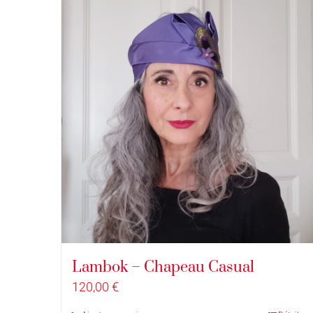
Lambok – Chapeau Casual
120,00
€