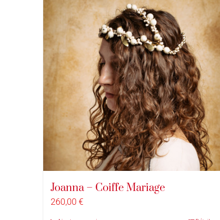
Joanna – Coiffe Mariage
260,00
€