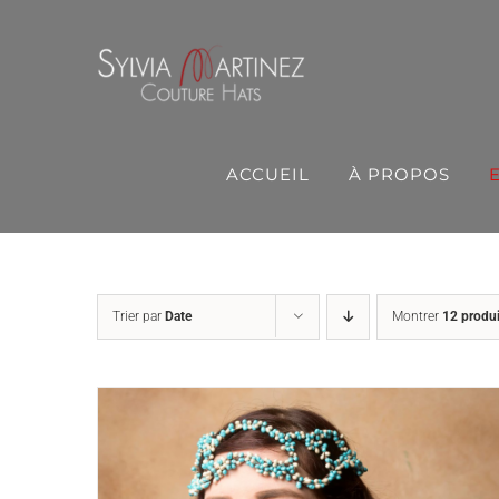
Passer
au
contenu
ACCUEIL
À PROPOS
Trier par
Date
Montrer
12 produi