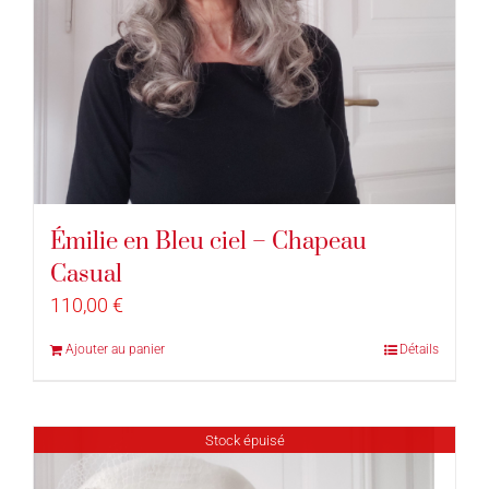
Émilie en Bleu ciel – Chapeau
Casual
110,00
€
Ajouter au panier
Détails
Stock épuisé