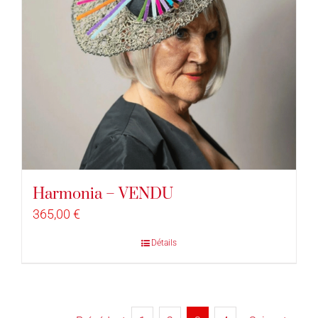
Harmonia – VENDU
365,00
€
Détails