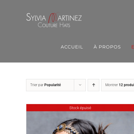
Passer
au
contenu
ACCUEIL
À PROPOS
Trier par
Popularité
Montrer
12 produi
Stock épuisé