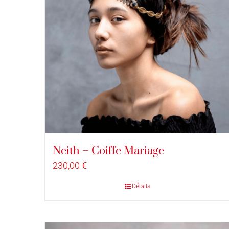
Neith – Coiffe Mariage
230,00
€
Détails