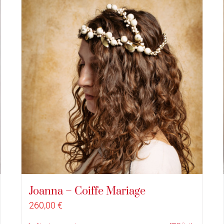
Joanna – Coiffe Mariage
260,00
€