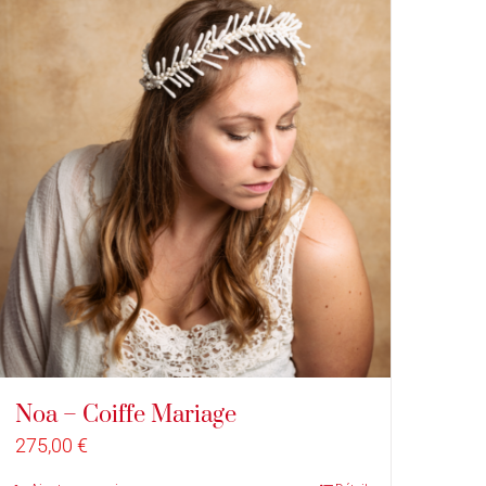
Noa – Coiffe Mariage
275,00
€